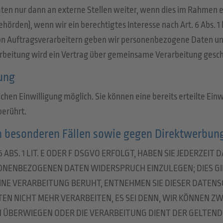
en nur dann an externe Stellen weiter, wenn dies im Rahmen ein
ehörden), wenn wir ein berechtigtes Interesse nach Art. 6 Abs. 
on Auftragsverarbeitern geben wir personenbezogene Daten uns
rbeitung wird ein Vertrag über gemeinsame Verarbeitung gesch
tung
chen Einwilligung möglich. Sie können eine bereits erteilte Ein
berührt.
 besonderen Fällen sowie gegen Direktwerbung
S. 1 LIT. E ODER F DSGVO ERFOLGT, HABEN SIE JEDERZEIT 
SONENBEZOGENEN DATEN WIDERSPRUCH EINZULEGEN; DIES GI
 EINE VERARBEITUNG BERUHT, ENTNEHMEN SIE DIESER DATE
N NICHT MEHR VERARBEITEN, ES SEI DENN, WIR KÖNNEN 
TEN ÜBERWIEGEN ODER DIE VERARBEITUNG DIENT DER GELT