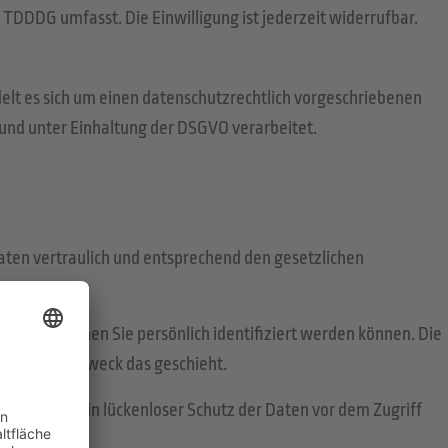
 TDDDG umfasst. Die Einwilligung ist jederzeit widerrufbar.
elt es sich um einen datenschutzrechtlich vorgeschriebenen
und unter Einhaltung der DSGVO verarbeitet.
aten vertraulich und entsprechend den gesetzlichen
, mit denen Sie persönlich identifiziert werden können. Die
 zu welchem Zweck das geschieht.
isen kann. Ein lückenloser Schutz der Daten vor dem Zugriff