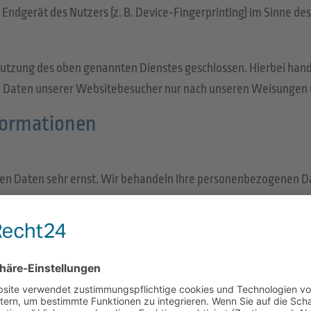
Endgerät des Nutzers (z. B. Device-Fingerprinting) im Sinne des
Nutzung des oben genannten Dienstes geschlossen. Hierbei hand
en Daten unserer Websitebesucher nur nach unseren Weisungen 
nformationen
chen Daten sehr ernst. Wir behandeln Ihre personenbezogenen D
enbezogene Daten erhoben. Personenbezogene Daten sind Daten
erheben und wofür wir sie nutzen. Sie erläutert auch, wie und
z. B. bei der Kommunikation per E-Mail) Sicherheitslücken aufwe