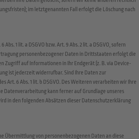
erden Ihre Daten gelöscht, sofern wir keine anderen rechtlich
gsfristen); im letztgenannten Fall erfolgt die Löschung nach
bs. 1 lit. a DSGVO bzw. Art. 9 Abs. 2 lit. a DSGVO, sofern
ertragung personenbezogener Daten in Drittstaaten erfolgt die
 Zugriff auf Informationen in Ihr Endgerät (z. B. via Device-
ng ist jederzeit widerrufbar. Sind Ihre Daten zur
 Art. 6 Abs. 1 lit. b DSGVO. Des Weiteren verarbeiten wir Ihre
O. Die Datenverarbeitung kann ferner auf Grundlage unseres
n wird in den folgenden Absätzen dieser Datenschutzerklärung
eine Übermittlung von personenbezogenen Daten an diese