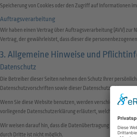
Speicherung von Cookies oder den Zugriff auf Informationen im 
Auftragsverarbeitung
Wir haben einen Vertrag über Auftragsverarbeitung (AVV) zur 
Vertrag, der gewährleistet, dass dieser die personenbezogen
3. Allgemeine Hinweise und Pflicht­i
Datenschutz
Die Betreiber dieser Seiten nehmen den Schutz Ihrer persönli
Datenschutzvorschriften sowie dieser Datenschutzerklärung.
Wenn Sie diese Website benutzen, werden verschiedene person
vorliegende Datenschutzerklärung erläutert, welche Daten wir 
Wir weisen darauf hin, dass die Datenübertragung im Internet (
durch Dritte ist nicht möglich.