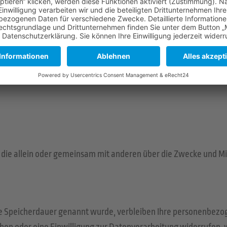
 Website ist:
son, die allein oder gemeinsam mit anderen über die Zwecke und 
re Speicherdauer genannt wurde, verbleiben Ihre personenbezog