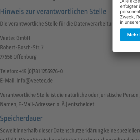
Hinweis zur verantwortlichen Stelle
Die verantwortliche Stelle für die Datenverarbeitung auf dieser
Veetec GmbH
Robert-Bosch-Str. 7
77656 Offenburg
Telefon: +49 (0)781 1255976-0
E-Mail: info@veetec.de
Verantwortliche Stelle ist die natürliche oder juristische Per
Namen, E-Mail-Adressen o. Ä.) entscheidet.
Speicherdauer
Soweit innerhalb dieser Datenschutzerklärung keine spezielle